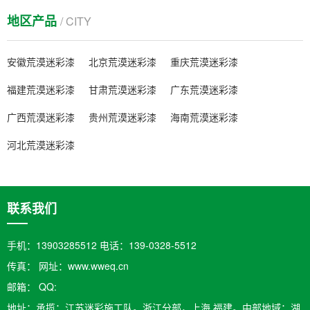
地区产品
/ CITY
安徽荒漠迷彩漆
北京荒漠迷彩漆
重庆荒漠迷彩漆
福建荒漠迷彩漆
甘肃荒漠迷彩漆
广东荒漠迷彩漆
广西荒漠迷彩漆
贵州荒漠迷彩漆
海南荒漠迷彩漆
河北荒漠迷彩漆
联系我们
手机：13903285512 电话：139-0328-5512
传真： 网址：www.wweq.cn
邮箱：​ QQ:
地址：承揽：江苏迷彩施工队。浙江分部，上海,福建。中部地域；湖