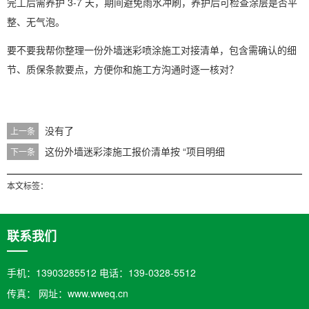
完工后需养护 3-7 天，期间避免雨水冲刷，养护后可检查涂层是否平
整、无气泡。
要不要我帮你整理一份
外墙迷彩喷涂施工对接清单
，包含需确认的细
节、质保条款要点，方便你和施工方沟通时逐一核对？
没有了
上一条
这份外墙迷彩漆施工报价清单按 “项目明细
下一条
本文标签：
联系我们
手机：13903285512 电话：139-0328-5512
传真： 网址：www.wweq.cn